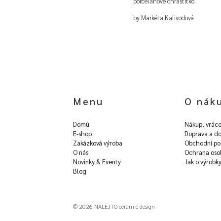
porcelánové chrastítko.
by Markéta Kalivodová
Menu
O nák
Domů
Nákup, vráce
E-shop
Doprava a do
Zakázková výroba
Obchodní po
O nás
Ochrana oso
Novinky & Eventy
Jak o výrobk
Blog
© 2026 NALEJTO ceramic design