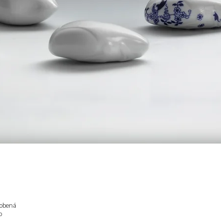
dobená
o