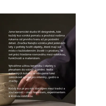
Jsme keramické studio tří designérek, kde
každý kus vzniká pomalu a prochází našima
rukama od prvního tvaru až po poslední
detail.
​
Značka Nalejto vznikla před jedenácti
lety z potřeby tvořit objekty, které mají své
místo v každodenním životě i v prostoru. Ve
své práci hledáme rovnováhu mezi estetikou,
funkčností a materiálem.
Vytváříme užitou keramiku i objekty s
přesahem do volného umění. Vedle
autorských kolekcí se věnujeme také
zakázkové výrobě pro interiéry, gastro a
značky.
Každý kus je pro nás dialogem mezi tradicí a
současností – mezi řemeslem, experimentem
a klidnou estetikou.