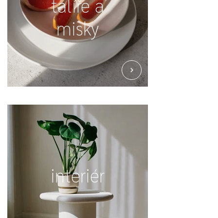
talíře a
misky
interiér