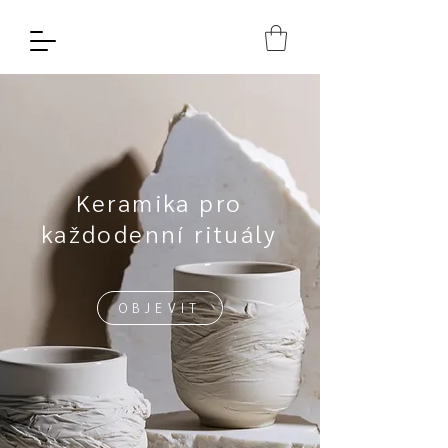
Keramika pro
každodenní rituály
OBJEVIT