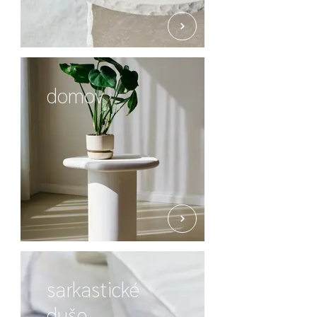
domov
sarkastické
duše