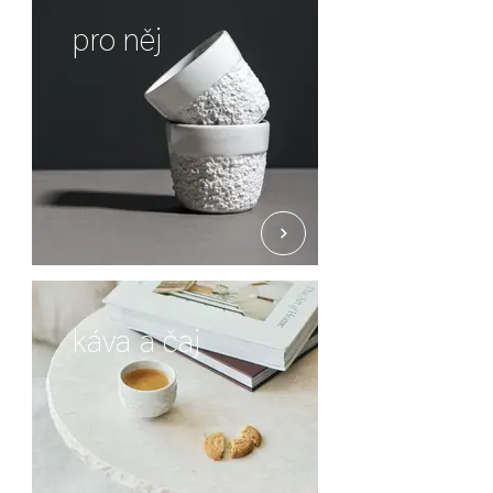
pro něj
káva a čaj