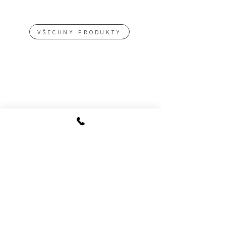
VŠECHNY PRODUKTY
Menu
Domů
E-shop
Zakázková výroba
Novinky & Eventy
Blog
O nákupu
Nákup, vrácení a reklamace
Doprava a doručení