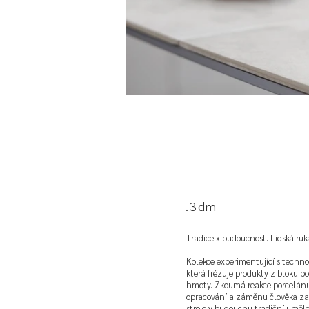
.3dm
Tradice x budoucnost. Lidská ruka
Kolekce experimentující s techno
která frézuje produkty z bloku p
hmoty. Zkoumá reakce porcelánu 
opracování a záměnu člověka za 
stroje v budoucnu tradiční uměl