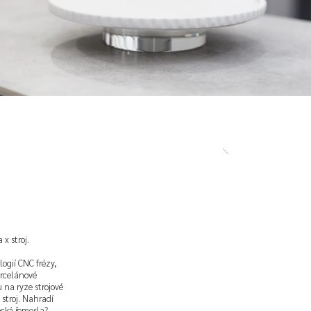
 x stroj.
logií CNC frézy,
orcelánové
na ryze strojové
stroj. Nahradí
ecká řemesla?