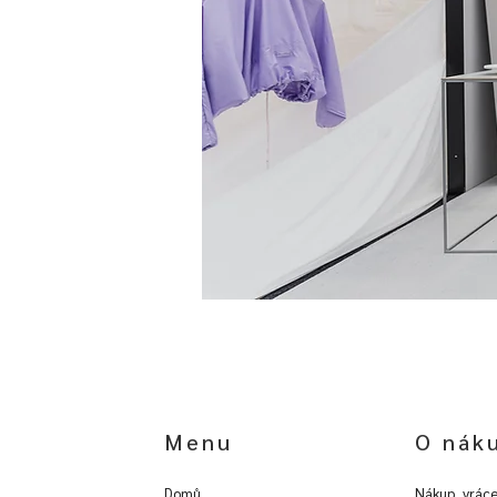
Menu
O nák
Domů
Nákup, vráce