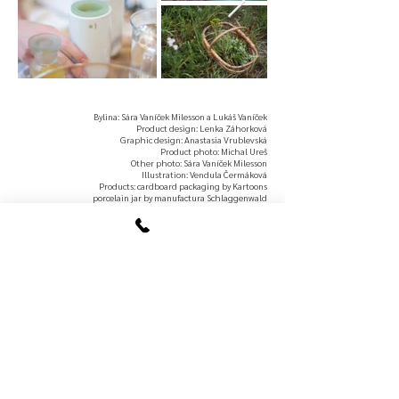
Bylina: Sára Vaníček Milesson a Lukáš Vaníček
Product design: Lenka Záhorková
Graphic design: Anastasia Vrublevská
Product photo: Michal Ureš
Other photo: Sára Vaníček Milesson
Illustration: Vendula Čermáková
Products: cardboard packaging by Kartoons
porcelain jar by manufactura Schlaggenwald
glass by Šárka Bartko
paper bags by social organization Jako doma
2019
Menu