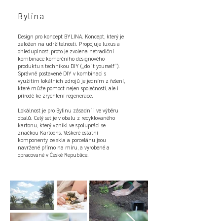
Bylina
Design pro koncept BYLINA. Koncept, který je
založen na udržitelnosti. Propojuje luxus a
ohleduplnost, proto je zvolena netradiční
kombinace komerčního designového
produktu s technikou DIY („do it yourself“).
Správně postavené DIY v kombinaci s
využitím lokálních zdrojů je jedním z řešení,
které může pomoct nejen společnosti, ale i
přírodě ke zrychlení regenerace.
Lokálnost je pro Bylinu zásadní i ve výběru
obalů. Celý set je v obalu z recyklovaného
kartonu, který vznikl ve spolupráci se
značkou Kartoons. Veškeré ostatní
komponenty ze skla a porcelánu jsou
navržené přímo na míru, a vyrobené a
opracované v České Republice.