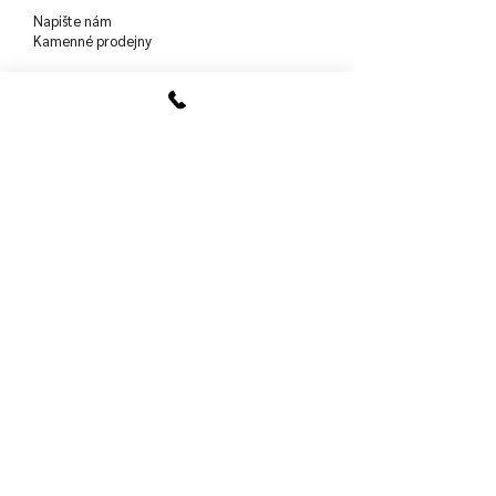
Napište nám
Kamenné prodejny
Rezervovat termín
návštěvy ve studiu
Váš účet
Zůstaňme v kontaktu
Chci newsletter
souhlasím s VOP