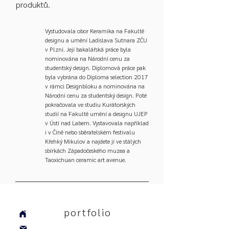
produktů.
Vystudovala obor Keramika na Fakultě
designu a umění Ladislava Sutnara ZČU
v Plzni. Její bakalářská práce byla
nominována na Národní cenu za
studentský design. Diplomová práce pak
byla vybrána do Diploma selection 2017
v rámci Designbloku a nominována na
Národní cenu za studentský design. Poté
pokračovala ve studiu Kurátorských
studií na Fakultě umění a designu UJEP
v Ústí nad Labem. Vystavovala například
i v Číně nebo sběratelském festivalu
Křehký Mikulov a najdete jí ve stálých
sbírkách Západočeského muzea a
Taoxichuan ceramic art avenue.
portfolio