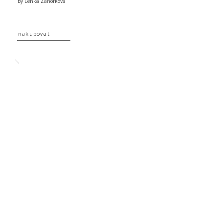
by Lenka Záhorková
nakupovat