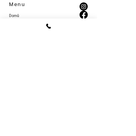
Menu
Domů
E-shop
Zakázková výroba
Novinky & Eventy
Blog
O nákupu
Nákup, vrácení a reklamace
Doprava a doručení
Obchodní podmínky
Ochrana osobních údajů
Jak o výrobky pečovat
Kontakty
Napište nám
Kamenné prodejny
Rezervovat termín