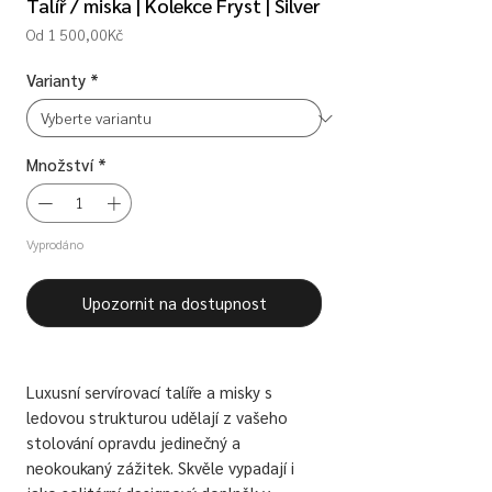
Talíř / miska | Kolekce Fryst | Silver
Zvýhodněná
Od
1 500,00Kč
cena
Varianty
*
Množství
*
Vyprodáno
Upozornit na dostupnost
Luxusní servírovací talíře a misky s
ledovou strukturou udělají z vašeho
stolování opravdu jedinečný a
neokoukaný zážitek. Skvěle vypadají i