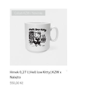
Collab KZW / Novinka
Collab KZW / Novinka
Hrnek 0,27 l | Hell low Kitty | KZW x
Talíř mělký | Dim Sum | KZW 
Nalejto
Cena
940,00 Kč
Cena
550,00 Kč