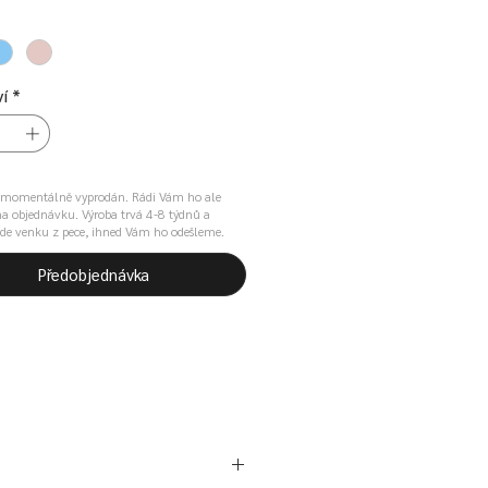
í
*
e momentálně vyprodán. Rádi Vám ho ale
a objednávku. Výroba trvá 4-8 týdnů a
de venku z pece, ihned Vám ho odešleme.
Předobjednávka