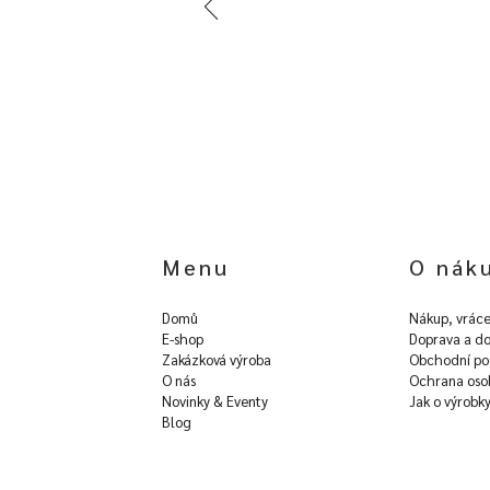
Menu
O nák
Domů
Nákup, vráce
E-shop
Doprava a do
Zakázková výroba
Obchodní po
O nás
Ochrana oso
Novinky & Eventy
Jak o výrobk
Blog