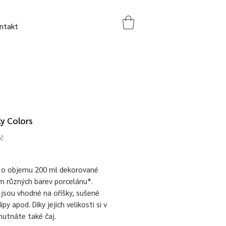
ntakt
ky Colors
Cena
Kč
y o objemu 200 ml dekorované
m různých barev porcelánu*.
 jsou vhodné na oříšky, sušené
ipy apod. Díky jejich velikosti si v
hutnáte také čaj.