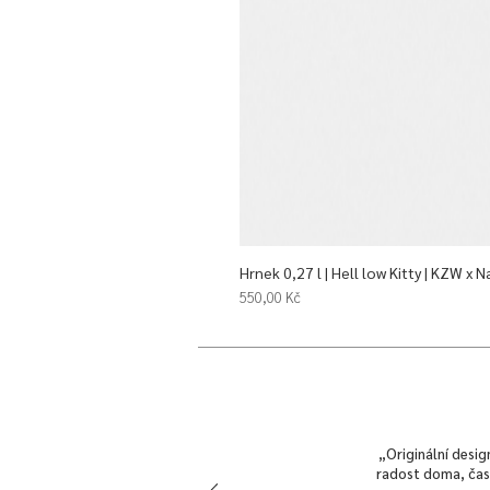
Hrnek 0,27 l | Hell low Kitty | KZW x N
Cena
550,00 Kč
„Originální desig
radost doma, často