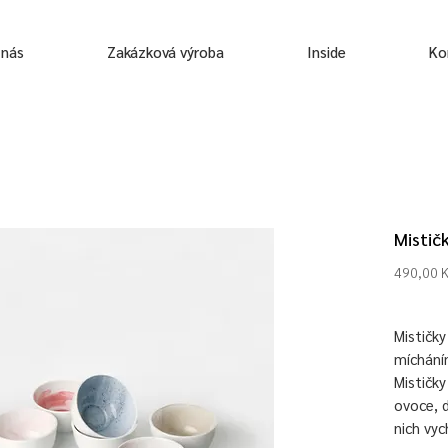
 nás
Zakázková výroba
Inside
Ko
Mistič
490,00 
Mističk
míchání
Mističky
ovoce, d
nich vyc