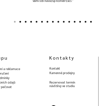
vámi lidi navazují konverzaci."
upu
Kontakty
Kontakt
ní a reklamace
Kamenné prodejny
ručení
dmínky
bních údajů
Rezervovat termín
návštěvy ve studiu
y pečovat