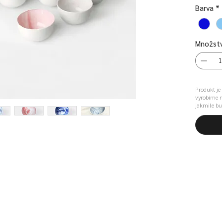
Barva
*
Množstv
Produkt j
vyrobíme n
jakmile bu