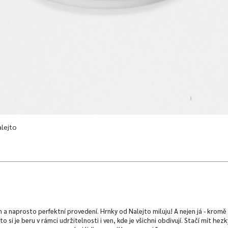
alejto
n a naprosto perfektní provedení. Hrnky od Nalejto miluju! A nejen já - kromě 
 si je beru v rámci udržitelnosti i ven, kde je všichni obdivují. Stačí mít hez