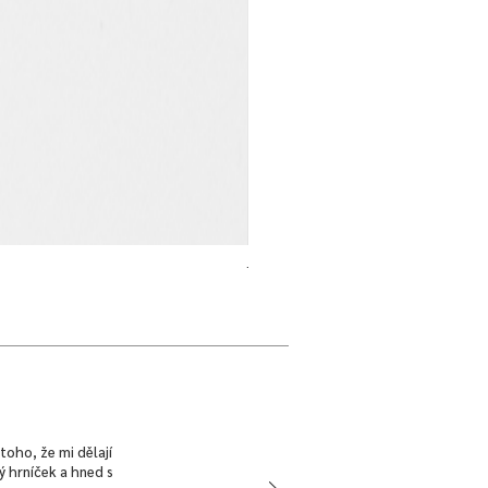
Talíř mělký | Dim Sum | KZW x Nalejt
Cena
940,00 Kč
toho, že mi dělají
ký hrníček a hned s