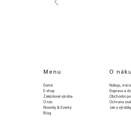
Menu
O nák
Domů
Nákup, vráce
E-shop
Doprava a do
Zakázková výroba
Obchodní po
O nás
Ochrana oso
Novinky & Eventy
Jak o výrobk
Blog