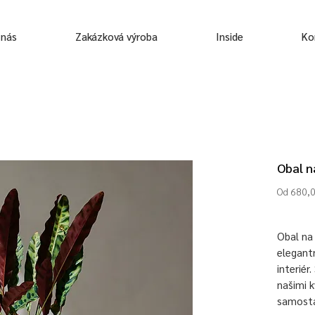
 nás
Zakázková výroba
Inside
Ko
Obal n
Od
680,
Obal na 
elegantn
interiér
našimi k
samostat