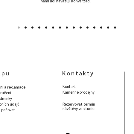
vámi lidi navazují konverzaci."
upu
Kontakty
Kontakt
ní a reklamace
Kamenné prodejny
ručení
dmínky
bních údajů
Rezervovat termín
návštěvy ve studiu
y pečovat