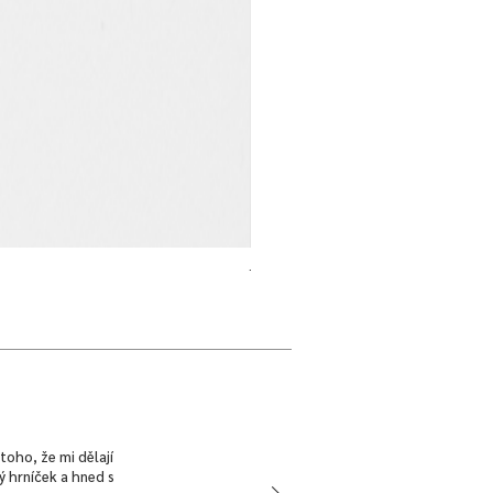
Talíř mělký | Dim Sum | KZW x Nalejt
Cena
940,00 Kč
toho, že mi dělají
ký hrníček a hned s