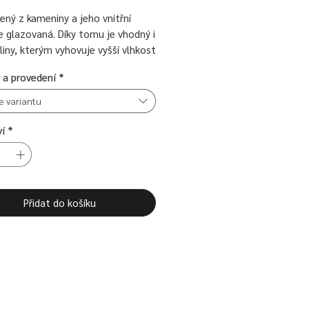
ený z kameniny a jeho vnitřní
e glazovaná. Díky tomu je vhodný i
liny, kterým vyhovuje vyšší vlhkost
se pěstují v plastových
 a provedení
*
ích. Stačí vložit běžný květináč s
u dovnitř a keramický obal vytvoří
e variantu
ho pěstebního květináče
vní prvek pro interiér.
í
*
chý tvar a jemná barevnost
ně zapadnou do různých typů
.
Přidat do košíku