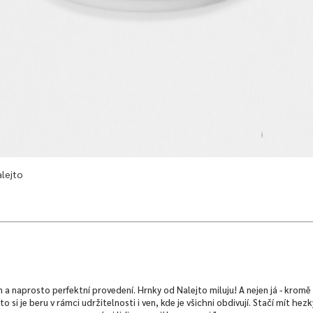
alejto
n a naprosto perfektní provedení. Hrnky od Nalejto miluju! A nejen já - kromě 
 si je beru v rámci udržitelnosti i ven, kde je všichni obdivují. Stačí mít hez