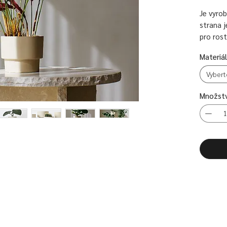
Je vyrob
strana j
pro rost
a které 
Materiál
květináč
rostlino
Vybert
z běžné
dekorati
Množstv
Jednodu
přiroze
interiérů