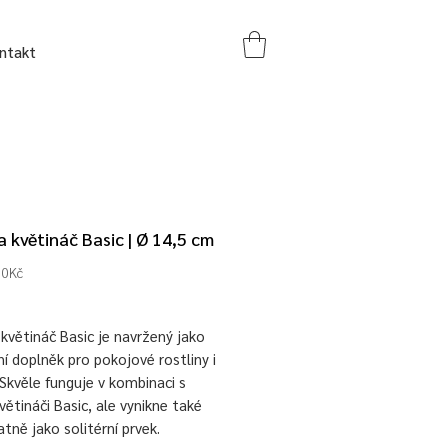
ntakt
a květináč Basic | Ø 14,5 cm
Zvýhodněná
00Kč
cena
květináč Basic je navržený jako
í doplněk pro pokojové rostliny i
. Skvěle funguje v kombinaci s
větináči Basic, ale vynikne také
ně jako solitérní prvek.