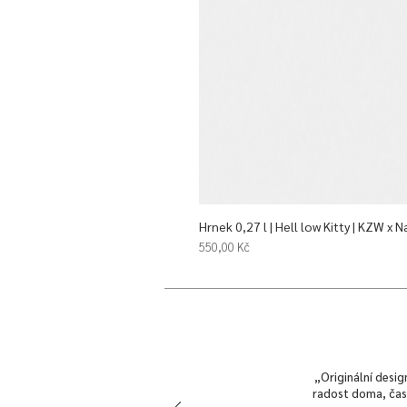
Hrnek 0,27 l | Hell low Kitty | KZW x N
Cena
550,00 Kč
„Originální desig
radost doma, často