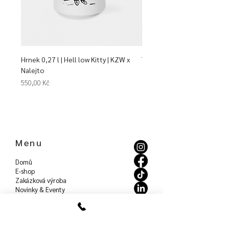
Hrnek 0,27 l | Hell low Kitty | KZW x
Talíř mělký | Dim Sum | KZW 
Nalejto
Cena
940,00 Kč
Cena
550,00 Kč
Menu
Domů
E-shop
Zakázková výroba
Novinky & Eventy
Blog
O nákupu