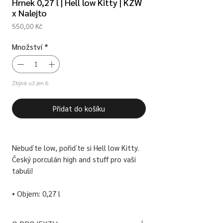
Hrnek 0,27 l | Hell low Kitty | KZW
x Nalejto
Cena
550,00 Kč
Množství
*
Zbývá už jen 6
Přidat do košíku
Nebuďte low, pořiďte si Hell low Kitty.
Český porculán high and stuff pro vaši
tabuli!
• Objem: 0,27 l