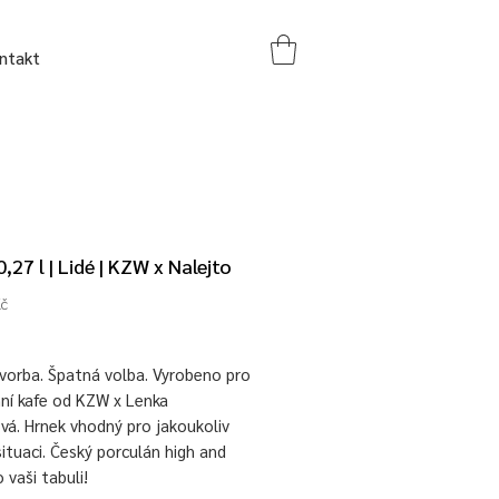
ntakt
,27 l | Lidé | KZW x Nalejto
Cena
Kč
tvorba. Špatná volba. Vyrobeno pro
nní kafe od KZW x Lenka
vá. Hrnek vhodný pro jakoukoliv
situaci. Český porculán high and
o vaši tabuli!