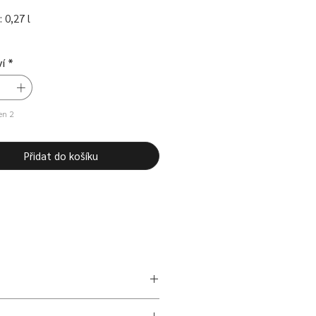
 0,27 l
í
*
en 2
Přidat do košíku
Zelo Wear a Lenky Záhorkové. Ti