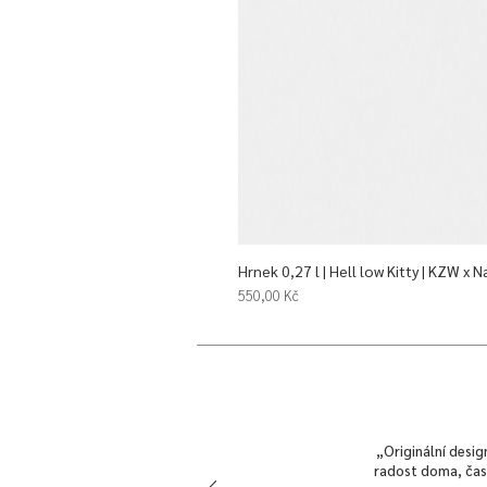
Hrnek 0,27 l | Hell low Kitty | KZW x N
Cena
550,00 Kč
„Originální desig
radost doma, často