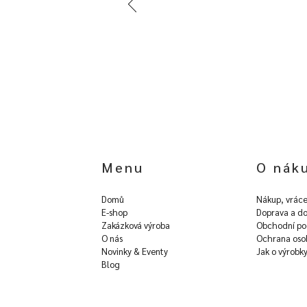
Menu
O nák
Domů
Nákup, vráce
E-shop
Doprava a do
Zakázková výroba
Obchodní po
O nás
Ochrana oso
Novinky & Eventy
Jak o výrobk
Blog