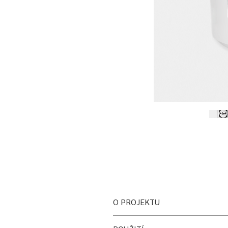
O PROJEKTU
Nádobíčko vzniklo přátelskou spolu