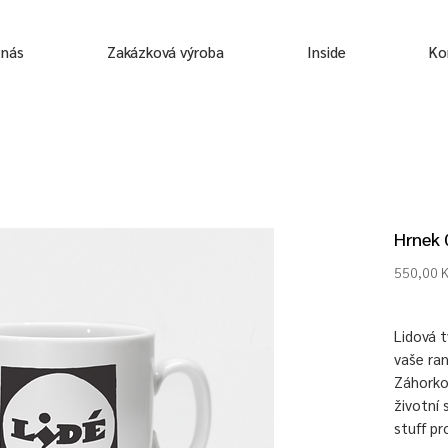
 nás
Zakázková výroba
Inside
Ko
Hrnek 0
550,00 
Lidová 
vaše ra
Záhorko
životní 
stuff pr