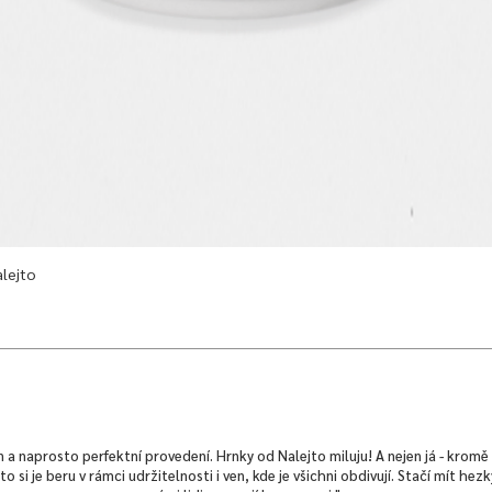
alejto
n a naprosto perfektní provedení. Hrnky od Nalejto miluju! A nejen já - kromě 
 si je beru v rámci udržitelnosti i ven, kde je všichni obdivují. Stačí mít hez