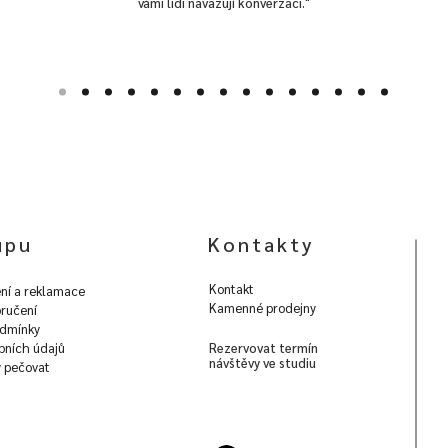
vámi lidi navazují konverzaci."
upu
Kontakty
Kontakt
ní a reklamace
Kamenné prodejny
ručení
dmínky
bních údajů
Rezervovat termín
návštěvy ve studiu
y pečovat