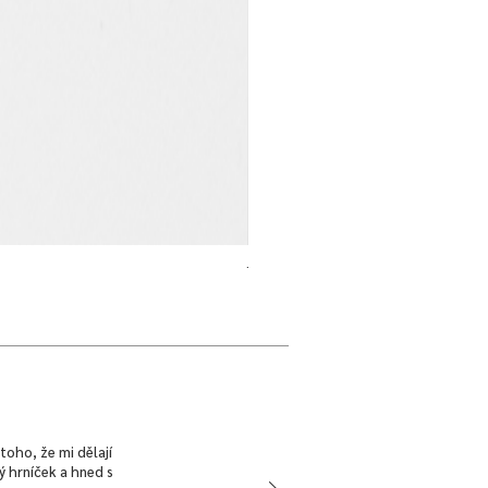
Talíř mělký | Dim Sum | KZW x Nalejt
Cena
940,00 Kč
toho, že mi dělají
ký hrníček a hned s