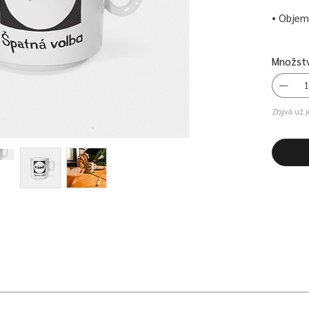
• Objem:
Množstv
Zbývá už j
prací ilustrátora Jakuba Novotného, majitele streetwear brandu Knedlo 